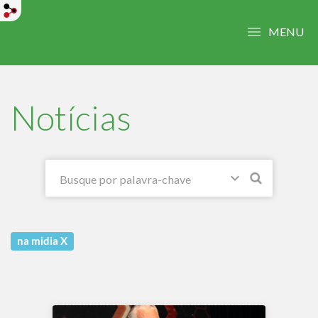
MENU
Notícias
na midia
X