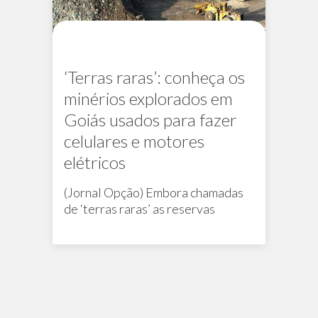
‘Terras raras’: conheça os
minérios explorados em
Goiás usados para fazer
celulares e motores
elétricos
(Jornal Opção) Embora chamadas
de ‘terras raras’ as reservas
Na mídia
desses elementos são abundantes
no mundo; o Brasil é um dos
principais líderes