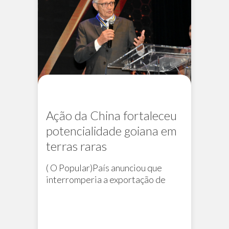
Ação da China fortaleceu
potencialidade goiana em
terras raras
( O Popular)País anunciou que
interromperia a exportação de
várias tecnologias dos minerais,
dificultando o acesso a matérias-
primas estratégicas
Na mídia
PERM