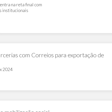
tra na reta final com
s institucionais
arcerias com Correios para exportação de
x 2024